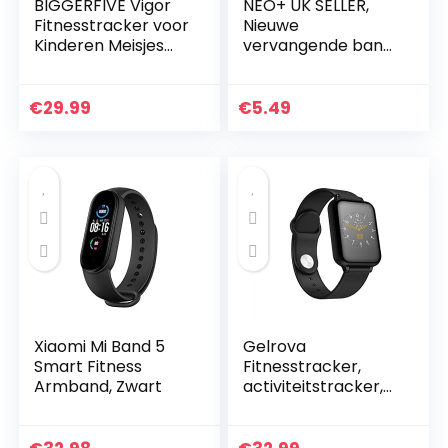
BIGGERFIVE Vigor
NEO+ UK SELLER,
Fitnesstracker voor
Nieuwe
Kinderen Meisjes
vervangende band
Jongens Tieners,
compatibel met
Activiteitstracker,
GarMin
Stappenteller,
vivofit/Geen
€
29.99
€
5.49
Hartslagmeter…
Tracker
Xiaomi Mi Band 5
Gelrova
Smart Fitness
Fitnesstracker,
Armband, Zwart
activiteitstracker,
fitnessarmband,
touchscreen, IP67,
waterbestendig,