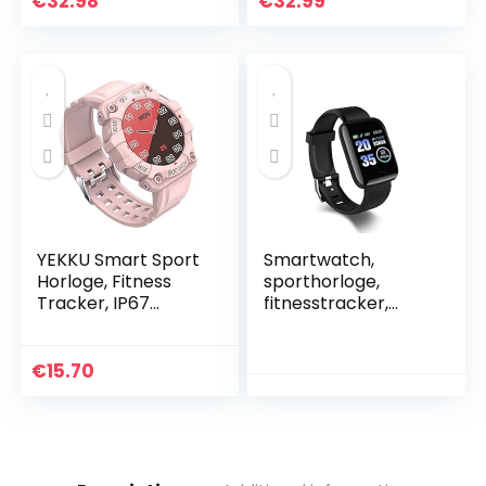
€
32.98
€
32.99
met bluetooth…
YEKKU Smart Sport
Smartwatch,
Horloge, Fitness
sporthorloge,
Tracker, IP67
fitnesstracker,
Waterdichte
waterdicht IP67, 1,3
Stappenteller, 1.3
inch kleurendisplay,
inch Touchscreen,
sporthorloge,
€
15.70
Bericht
fitnesspolshorloge…
Herinnering…