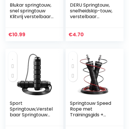
Blukar springtouw,
DERU Springtouw,
snel springtouw
snelheidskip-touw,
Klitvrij verstelbaar
verstelbaar
touw met snelle
springtouw met
kogellagers en
schuimgrepen en
zacht
wirwarvrij, lengte
€
10.99
€
4.70
schuimhandvat
snelheids
voor…
springtouw…
Sport
Springtouw Speed
Springtouw,Verstel
Rope met
baar Springtouw
Trainingsgids +
Voor Oefening
Reservekabel | 2
Boksen
verstelbare