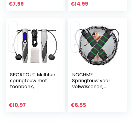
Vetverbranding,Cr
staalkabels,
€
7.99
€
14.99
ossfit Skipping
kogellagers,
Rope Speed
Antislip
Handvatten…
SPORTOUT Multifun
NOCHME
springtouw met
Springtouw voor
toonbank,
volwassenen,
springtouw
tieners, vrouwen,
calorieteller,
mannen, in lengte
verstelbare
verstelbaar, raakt
€
10.97
€
6.55
snelheid
niet in de knoop,
springtouw,
met pvc…
noctilucent…