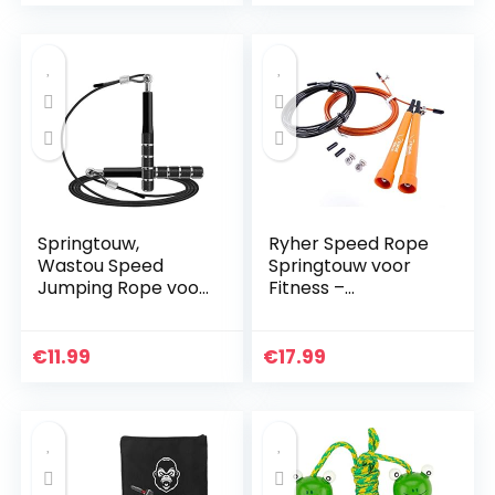
skippen…
springtouw…
Springtouw,
Ryher Speed Rope
Wastou Speed
Springtouw voor
Jumping Rope voor
Fitness –
training
Springtouw voor
fitnessoefening,
Boksen, Crossfit,
verstelbare
Double-Unders,
€
11.99
€
17.99
volwassenen
Vetverbranding –
workout
Springtouw…
springtouw voor…