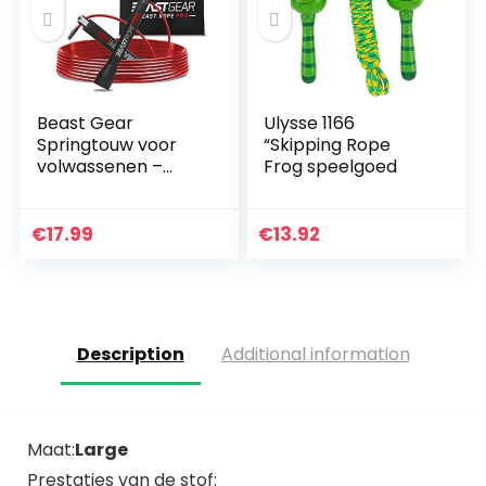
Beast Gear
Ulysse 1166
Springtouw voor
“Skipping Rope
volwassenen –
Frog speelgoed
Fitness Speed Rope
– indoor / outdoor
springtouw voor
€
17.99
€
13.92
uithoudingsvermog
en…
Description
Additional information
Maat:
Large
Prestaties van de stof: