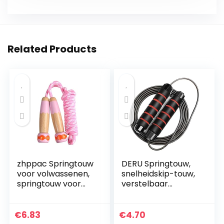
Related Products
zhppac Springtouw
DERU Springtouw,
voor volwassenen,
snelheidskip-touw,
springtouw voor
verstelbaar
fitness, springtouw
springtouw met
met teller,
schuimgrepen en
snelheidstouw,
wirwarvrij, lengte
€
6.83
€
4.70
boksen en
snelheids