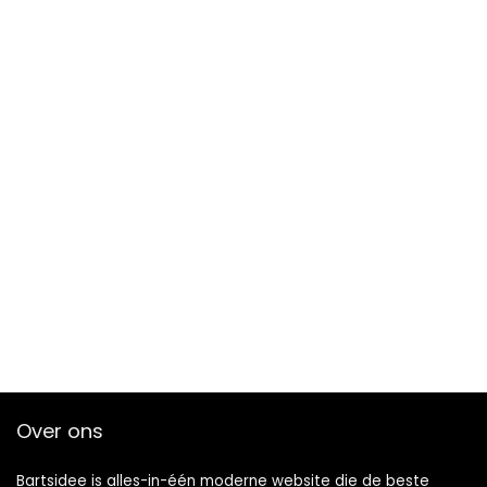
Over ons
Bartsidee is alles-in-één moderne website die de beste