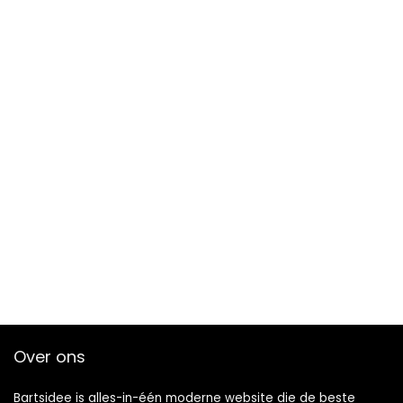
Over ons
Bartsidee is alles-in-één moderne website die de beste