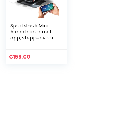
Sportstech Mini
hometrainer met
app, stepper voor
beweging op
kantoor en thuis,
slimme
€
159.00
crosstrainer voor
werkplek en…