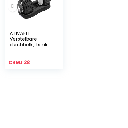
ATIVAFIT
Verstelbare
dumbbells, 1 stuk
verstelbare halter
met halterschijven
voor mannen en
€
490.38
vrouwen,
verstelbare halter…