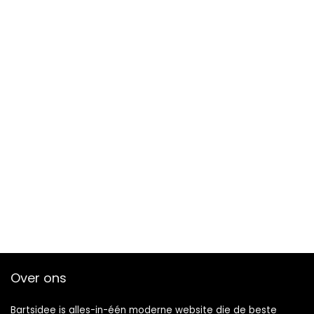
Over ons
Bartsidee is alles-in-één moderne website die de beste