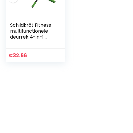
Schildkröt Fitness
multifunctionele
deurrek 4-in-1,
multifunctioneel
verstelbaar, max.
100 kg, 960044
€
32.66