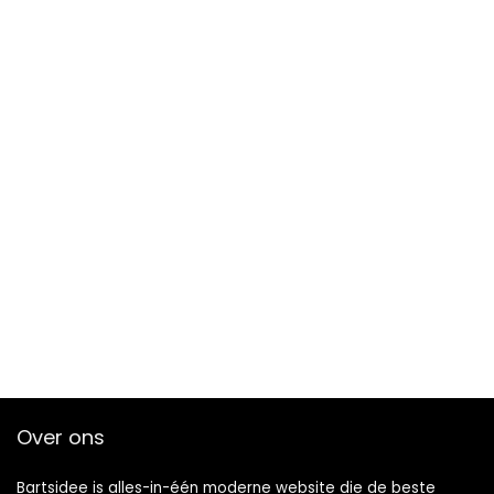
Over ons
Bartsidee is alles-in-één moderne website die de beste