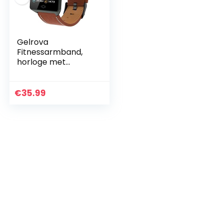
Gelrova
Fitnessarmband,
horloge met
bloeddrukmeting,
hartslagmeter,
IP68 waterdicht, 1,3
€
35.99
inch HD
smartwatch…