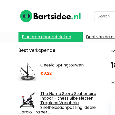
Search
for:
Bladeren door rubrieken
Deal van de d
Best verkopende
H
1
GeeRic Springtouwen
€
8.22
Sh
The Home Store Stationaire
Indoor Fitness Bike Fietsen
Traploos Variabele
Snelheidsaanpassing Ideale
Cardio Trainer…