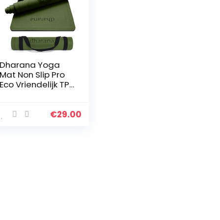
Dharana Yoga
Mat Non Slip Pro
Eco Vriendelijk TPE
Dik 6mm Met
Draagband – Mat
met Uitlijning Voor
€
29.00
Sport – Workout
Mat…