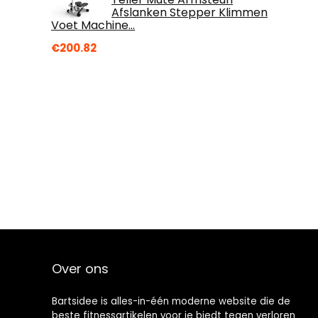
Afslanken Stepper Klimmen
Voet Machine…
€
200.82
Over ons
Bartsidee is alles-in-één moderne website die de
beste fitnessartikelen voor je biedt tegen verloren