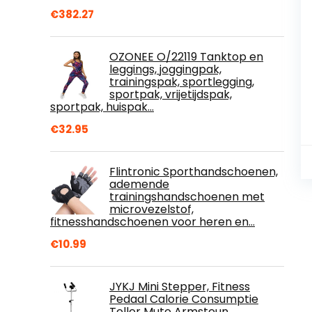
€
382.27
OZONEE O/22119 Tanktop en
leggings, joggingpak,
trainingspak, sportlegging,
sportpak, vrijetijdspak,
sportpak, huispak…
€
32.95
Flintronic Sporthandschoenen,
ademende
trainingshandschoenen met
microvezelstof,
fitnesshandschoenen voor heren en…
€
10.99
JYKJ Mini Stepper, Fitness
Pedaal Calorie Consumptie
Teller Mute Armsteun