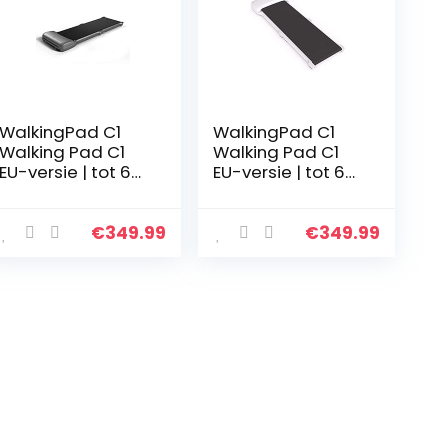
WalkingPad C1
WalkingPad C1
Walking Pad C1
Walking Pad C1
EU-versie | tot 6
EU-versie | tot 6
km/u | tot 100 kg |
km/u | tot 100 kg |
749 W | loopband
749 W | loopband
Treadmill
Treadmill
€
349.99
€
349.99
inklapbaar plat
inklapbaar plat
elektrisch…
elektrisch…