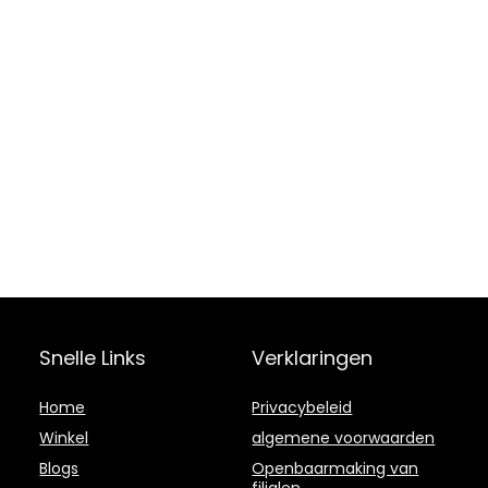
Snelle Links
Verklaringen
Home
Privacybeleid
Winkel
algemene voorwaarden
Blogs
Openbaarmaking van
filialen