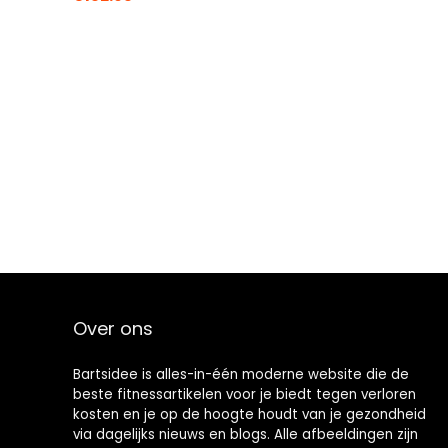
Over ons
Bartsidee is alles-in-één moderne website die de
beste fitnessartikelen voor je biedt tegen verloren
kosten en je op de hoogte houdt van je gezondheid
via dagelijks nieuws en blogs. Alle afbeeldingen zijn