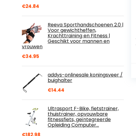
€
24.84
Reeva Sporthandschoenen 2.0 |
Voor gewichtheffen,
Krachttraining en Fitness |
Geschikt voor mannen en
vrouwen
€
34.95
addys-onlinesale koningsveer /
buighalter
€
14.44
Ultrasport F-Bike, fietstrainer,
thuistrainer, opvouwbare
fitnessfiets, geïntegreerde
Opleiding Computer…
€
182.98