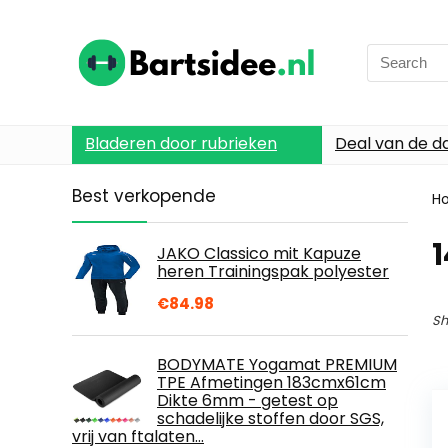
Search
for:
Bladeren door rubrieken
Deal van de d
Best verkopende
H
1
JAKO Classico mit Kapuze
heren Trainingspak polyester
€
84.98
Sh
BODYMATE Yogamat PREMIUM
TPE Afmetingen 183cmx61cm
Dikte 6mm - getest op
schadelijke stoffen door SGS,
vrij van ftalaten…