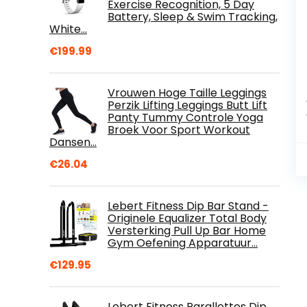
Exercise Recognition, 5 Day
Battery, Sleep & Swim Tracking,
White…
€
199.99
Vrouwen Hoge Taille Leggings
Perzik Lifting Leggings Butt Lift
Panty Tummy Controle Yoga
Broek Voor Sport Workout
Dansen…
€
26.04
Lebert Fitness Dip Bar Stand -
Originele Equalizer Total Body
Versterking Pull Up Bar Home
Gym Oefening Apparatuur…
€
129.95
Lebert Fitness Parallettes Dip