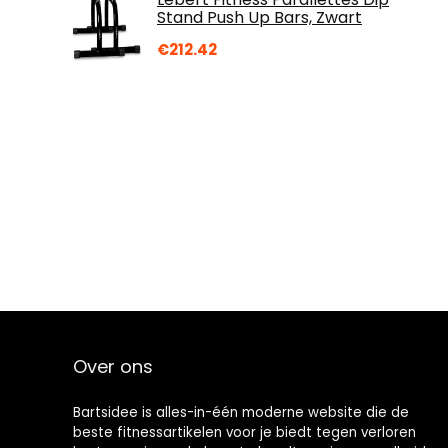
Stand Push Up Bars, Zwart
€
212.42
Over ons
Bartsidee is alles-in-één moderne website die de
beste fitnessartikelen voor je biedt tegen verloren