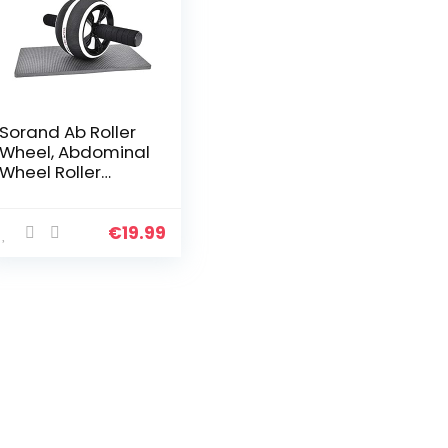
Sorand Ab Roller
Wheel, Abdominal
Wheel Roller
Trainer,
fitnessapparatuu
r
€
19.99
fitnessapparatuu
r
fitnessapparatuu
r met…