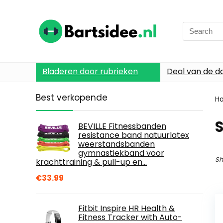
Search
for:
Bladeren door rubrieken
Deal van de d
Best verkopende
H
BEVILLE Fitnessbanden
resistance band natuurlatex
weerstandsbanden
gymnastiekband voor
Sh
krachttraining & pull-up en…
€
33.99
Fitbit Inspire HR Health &
Fitness Tracker with Auto-