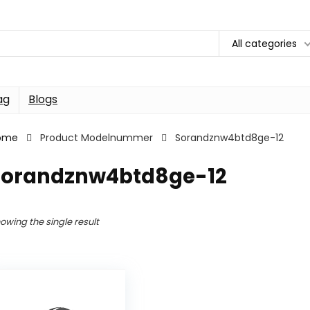
All categories
ag
Blogs
ome
Product Modelnummer
Sorandznw4btd8ge-12
Sorandznw4btd8ge-12
owing the single result