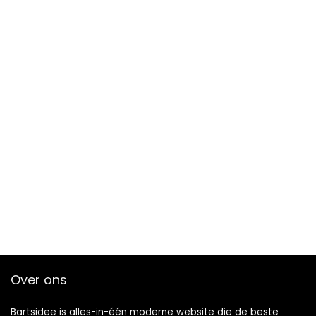
Over ons
Bartsidee is alles-in-één moderne website die de beste