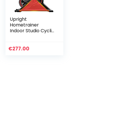
Upright
Hometrainer
Indoor Studio Cycli
Aerobic Training
Fitness Cardio Bike
Fitness Fiets En
€
277.00
Buiktrainer…