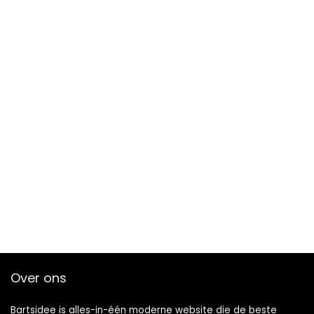
Over ons
Bartsidee is alles-in-één moderne website die de beste