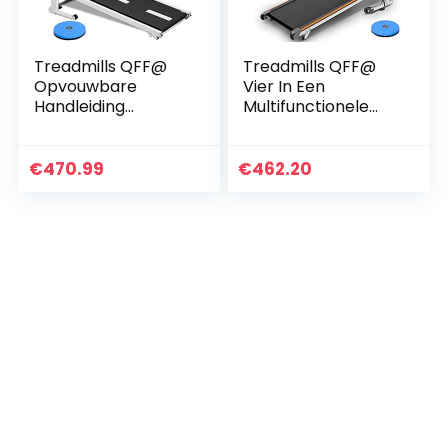
Treadmills QFF@
Treadmills QFF@
Opvouwbare
Vier In Een
Handleiding
Multifunctionele
Wandelen
Niet-elektrische
Verstelbare
Pure Mechanische
Hoogte Helling Niet
Mini Vouwen
€
470.99
€
462.20
Gemotoriseerde
Fitness Wandelen
Mini Fitness
Machine Pas…
Wandelen…