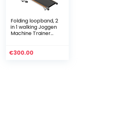
Folding loopband, 2
in 1 walking Joggen
Machine Trainer
Apparatuur for
Home Gym, 1.75HP
met
€
300.00
afstandsbediening
Speaker…