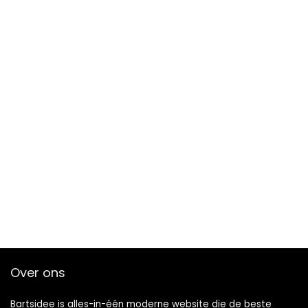
Over ons
Bartsidee is alles-in-één moderne website die de beste