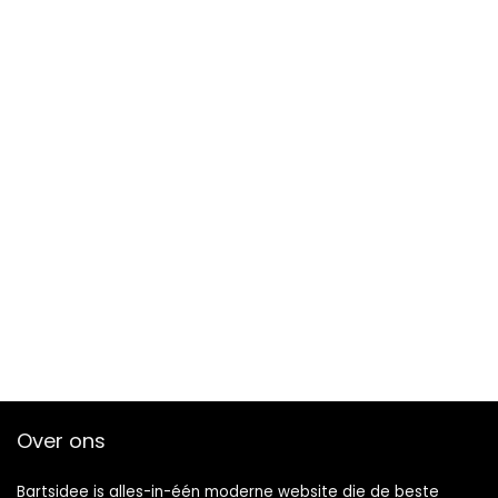
Over ons
Bartsidee is alles-in-één moderne website die de beste