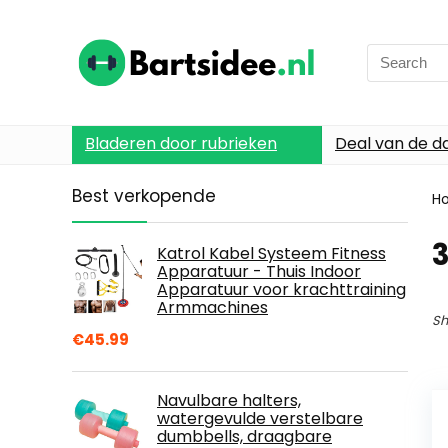
Search
for:
Bladeren door rubrieken
Deal van de d
Best verkopende
H
Katrol Kabel Systeem Fitness
Apparatuur - Thuis Indoor
Apparatuur voor krachttraining
Armmachines
Sh
€
45.99
Navulbare halters,
watergevulde verstelbare
dumbbells, draagbare