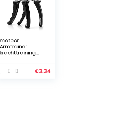
meteor
Armtrainer
krachttraining
hand power grip
exerciser
onderarm
€
3.34
krachttraining
zware grip fitness
accessoires