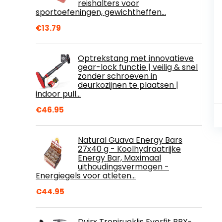
reishalters voor
sportoefeningen, gewichtheffen…
€
13.79
Optrekstang met innovatieve
gear-lock functie | veilig & snel
zonder schroeven in
deurkozijnen te plaatsen |
indoor pull…
€
46.95
Natural Guava Energy Bars
27x40 g - Koolhydraatrijke
Energy Bar, Maximaal
uithoudingsvermogen -
Energiegels voor atleten…
€
44.95
Dvirx Treniruoklis Everfit BRX-