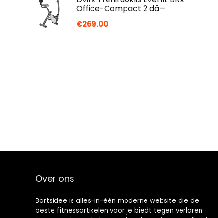
Office-Compact 2 dä—
€
269.00
Over ons
Bartsidee is alles-in-één moderne website die de
beste fitnessartikelen voor je biedt tegen verloren