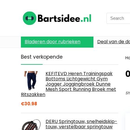
Search
for:
Bladeren door rubrieken
Deal van de d
Best verkopende
H
KEFITEVD Heren Trainingspak
Bottoms Lichtgewicht Gym
Jogger Joggingbroek Dunne
Mesh Sport Running Broek met
Sh
Ritszakken
€
30.98
DERU Springtouw, snelheidskip-
touw, verstelbaar springtouw