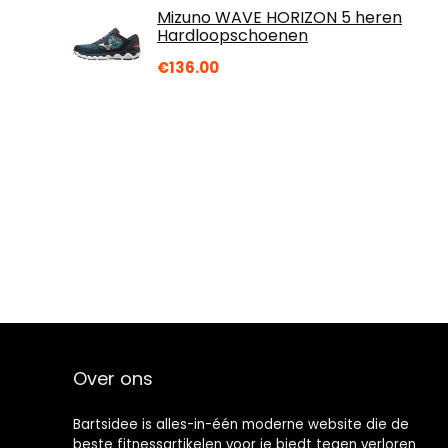
Mizuno WAVE HORIZON 5 heren
Hardloopschoenen
€
136.00
Over ons
Bartsidee is alles-in-één moderne website die de
beste fitnessartikelen voor je biedt tegen verloren