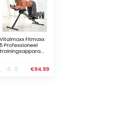
Vitalmaxx Fitmaxx
5 Professioneel
trainingsapparaa
t voor buik, benen,
billen, rug,
schouders en nek,
€
94.99
ruimtebesparend
…