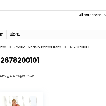
All categories
ag
Blogs
ome
Product Modelnummer item
02678200101
02678200101
owing the single result