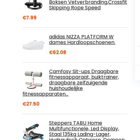
Boksen Vetverbranding,Crossfit
Skipping Rope Speed
€
7.99
adidas NIZZA PLATFORM W
dames Hardloopschoenen.
€
62.08
Camfosy Sit-ups Draagbare
fitnessapparaat, buiktrainer,
draagbare zelfzuigende
huishoudelijke
fitnessapparaten…
€
27.50
Steppers TABU Home
Multifunctionele, Led Display,
Staal 135kg Lading-Lager,
Hydraulisch Ontwerp, Dempen