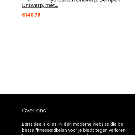
Ontwerp, met…
€
140.78
Over ons
Bartsidee is alles-in-één moderne website die de
beste fitnessartikelen voor je biedt tegen verloren