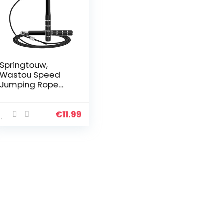
Springtouw,
Wastou Speed
Jumping Rope
voor training
fitnessoefening,
verstelbare
€
11.99
volwassenen
workout
springtouw voor…