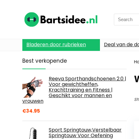
Search
for:
Bladeren door rubrieken
Deal van de d
Best verkopende
H
Reeva Sporthandschoenen 2.0 |
Voor gewichtheffen,
Krachttraining en Fitness |
Geschikt voor mannen en
Sh
vrouwen
€
34.95
Sport Springtouw,Verstelbaar
Springtouw Voor Oefening