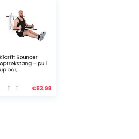
Klarfit Bouncer
optrekstang – pull
up bar,
dipsstation,
multigym, voor
pull ups, chin ups,
€
53.98
dips en push-ups,
max.: 200…