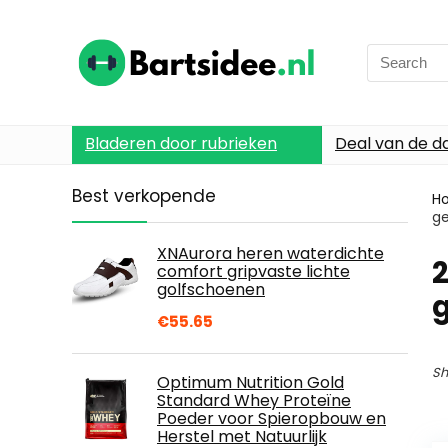
Search
for:
Bladeren door rubrieken
Deal van de d
Best verkopende
H
ge
XNAurora heren waterdichte
2
comfort gripvaste lichte
golfschoenen
g
€
55.65
Sh
Optimum Nutrition Gold
Standard Whey Proteïne
Poeder voor Spieropbouw en
Herstel met Natuurlijk