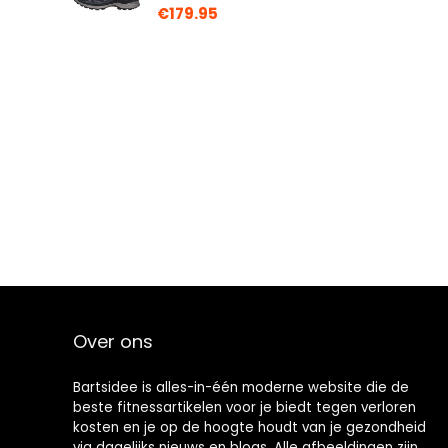
€
179.95
Over ons
Bartsidee is alles-in-één moderne website die de
beste fitnessartikelen voor je biedt tegen verloren
kosten en je op de hoogte houdt van je gezondheid
via dagelijks nieuws en blogs. Alle afbeeldingen zijn