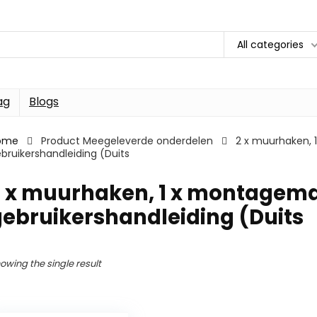
All categories
ag
Blogs
ome
Product Meegeleverde onderdelen
2 x muurhaken, 1
bruikershandleiding (Duits
 x muurhaken, 1 x montagemate
ebruikershandleiding (Duits
owing the single result