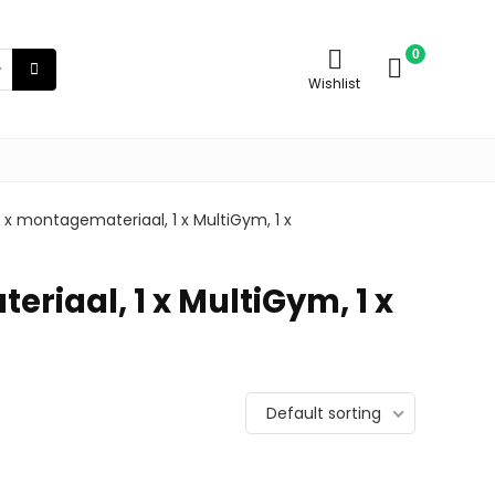
0
Wishlist
 x montagemateriaal, 1 x MultiGym, 1 x
riaal, 1 x MultiGym, 1 x
Default sorting