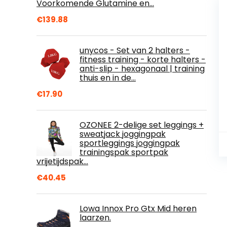
Voorkomende Glutamine en…
€
139.88
unycos - Set van 2 halters -
fitness training - korte halters -
anti-slip - hexagonaal | training
thuis en in de…
€
17.90
OZONEE 2-delige set leggings +
sweatjack joggingpak
sportleggings joggingpak
trainingspak sportpak
vrijetijdspak…
€
40.45
Lowa Innox Pro Gtx Mid heren
laarzen.