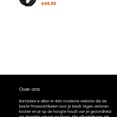
€
46.99
Over ons
Bartsidee is alles-in-één moderne website die de
beste fitnessartikelen voor je biedt tegen verloren
kosten en je op de hoogte houdt van je gezondheid
via dagelijks nieuws en blogs. Alle afbeeldingen zijn