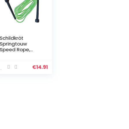
Schildkröt
Springtouw
Speed Rope,
groen-zwart, in
4-kleuren karton,
960025
€
14.91