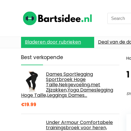
Search
for:
Bladeren door rubrieken
Deal van de d
Best verkopende
H
1
Dames Sportlegging
Sportbroek Hoge
Taille,Nekgevoeling,met
Zijzakken,Yoga Dameslegging
Sh
Hoge Taille,Leggings Dames…
€
19.99
Under Armour Comfortabele
trainingsbroek voor heren,