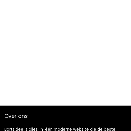
Over ons
Bartsidee is alles-in-één moderne website die de beste