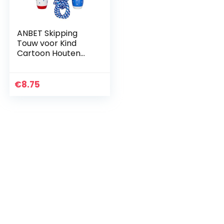
ANBET Skipping
Touw voor Kind
Cartoon Houten
Behandelde
Skipping Touw
Traditionele
€
8.75
Natuurlijke Houten
Skipping Touw…