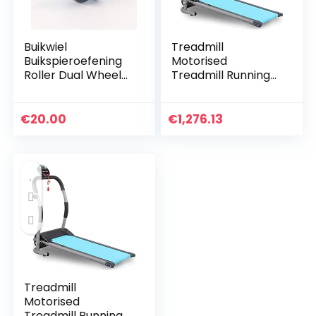
Buikwiel
Treadmill
Buikspieroefening
Motorised
Roller Dual Wheel
Treadmill Running
Met Schuim
Exercise Machine
Handles – Inclusief
Fitness Folding
Extra Thick Knee
Treadmill Walking
€
20.00
€
1,276.13
Pad – Ab Wheel Ab
Machines Treadmill
Roller…
Running…
Treadmill
Motorised
Treadmill Running