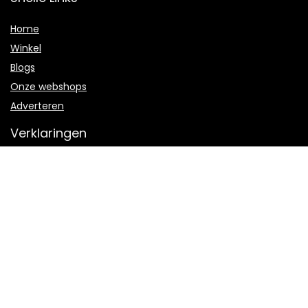
Home
Winkel
Blogs
Onze webshops
Adverteren
Verklaringen
Privacybeleid
algemene voorwaarden
Openbaarmaking van filialen
Productcategorieën