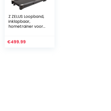
Z ZELUS Loopband,
inklapbaar,
hometrainer voor
looptraining met
app-bediening, 12
programma’s
€
499.99