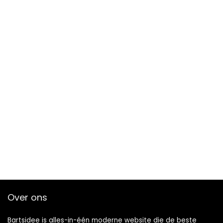
Over ons
Bartsidee is alles-in-één moderne website die de beste