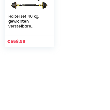
Halterset 40 kg,
gewichten,
verstelbare
halters, set voor
dames en heren,
halterset voor thuis
€
558.99
fitness