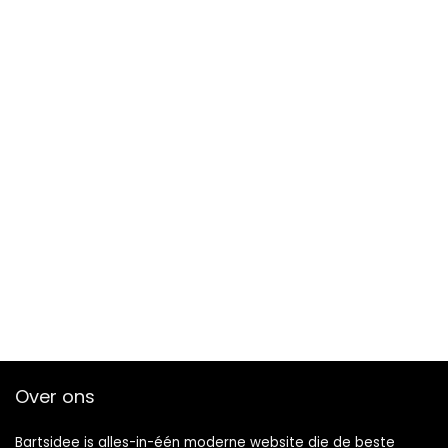
Over ons
Bartsidee is alles-in-één moderne website die de beste