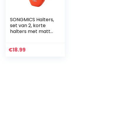
SONGMICS Halters,
set van 2, korte
halters met matte
coating van
neopreen, antislip,
fitness,
€
18.99
krachttraining,
voor thuis…