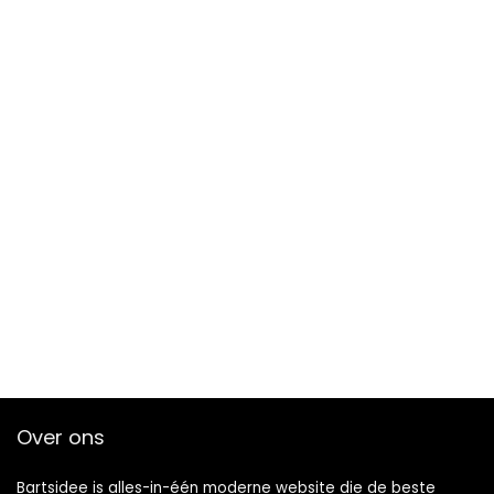
Over ons
Bartsidee is alles-in-één moderne website die de beste