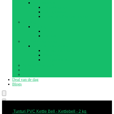
Accessoires
Fitnessriemen
Springtouwen
Gewichthefhandschoenen
Kleding
Kleding
Heren
Dames
Sport-supplementen
Sport-supplementen
Eiwitsupplementen
Eiwitrepen
Energiedranken
Activiteitstrackers
Schoenen
Yoga
Deal van de dag
Blogs
Best verkopende
Tunturi PVC Kettle Bell - Kettlebell - 2 kg
€
7.99