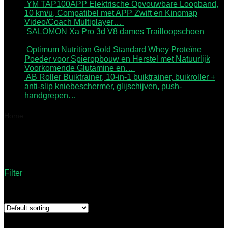
YM TAP100APP Elektrische Opvouwbare Loopband,
10 km/u, Compatibel met APP Zwift en Kinomap
Video/Coach Multiplayer…
€
349.97
SALOMON Xa Pro 3d V8 dames Trailloopschoen
€
166.50
Optimum Nutrition Gold Standard Whey Proteïne
Poeder voor Spieropbouw en Herstel met Natuurlijk
Voorkomende Glutamine en…
€
139.88
AB Roller Buiktrainer, 10-in-1 buiktrainer, buikroller +
anti-slip kniebeschermer, glijschijven, push-
handgrepen…
€
27.76
Home
Product Grootte
2x 8 kg
2x 8 kg
Filter
Showing the single result
Added to wishlist
Removed from wishlist
1
Add to compare