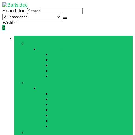
Search for:
Wishlist
0
Bladeren door rubrieken
Cardio-apparaten
Cardio-apparaten
Loopbanden
Hometrainers
Crosstrainers
Roeimachines
Steppers
Apparatuur voor krachttraining
Apparatuur voor krachttraining
Halters
Kettlebells
Armmachines
Core and -buikspiertrainers
Dipstandaarden
Fitnessbanden and -tubes
Optrekstangen
Accessoires