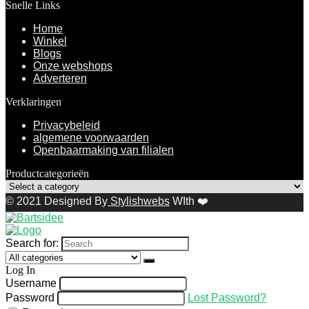
Snelle Links
Home
Winkel
Blogs
Onze webshops
Adverteren
Verklaringen
Privacybeleid
algemene voorwaarden
Openbaarmaking van filialen
Productcategorieën
© 2021 Designed By
Stylishwebs
WIth ❤️
Search for:
Log In
Username
Password
Lost Password?