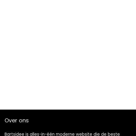
Over ons
Bartsidee is alles-in-één moderne website die de beste