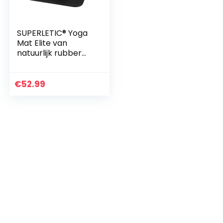
SUPERLETIC® Yoga
Mat Elite van
natuurlijk rubber
met PU-coating,
extreem antislip,
vrij van schadelijke
€
52.99
stoffen, met…