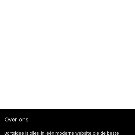
Over ons
Bartsidee is alles-in-één moderne website die de beste