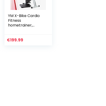
YM X-Bike Cardio
Fitness
hometrainer,
ruimtebesparend,
inklapbaar, met PC
opbergdoos
€
199.99