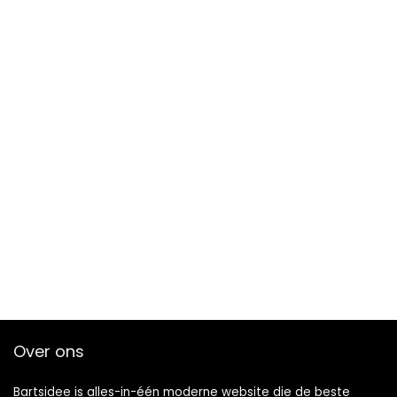
Over ons
Bartsidee is alles-in-één moderne website die de beste