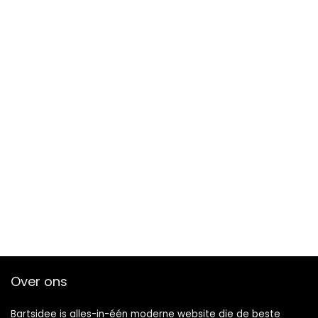
Over ons
Bartsidee is alles-in-één moderne website die de beste