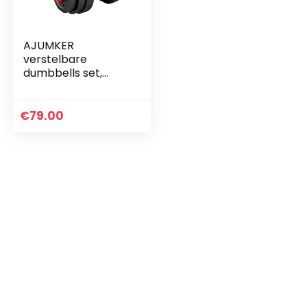
AJUMKER
verstelbare
dumbbells set,
20/30/50KG
dumbbells halter
set met drijfstang,
€
79.00
dumbbells halter
set verstelbare lift…