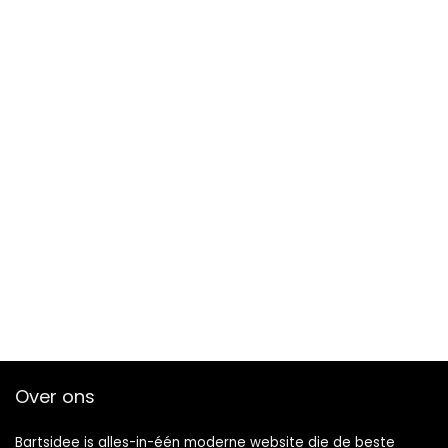
Over ons
Bartsidee is alles-in-één moderne website die de beste