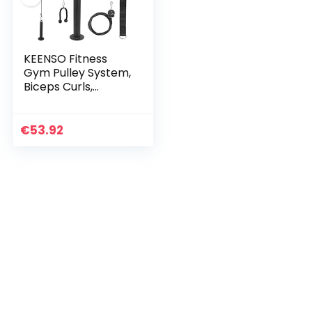
KEENSO Fitness
Gym Pulley System,
Biceps Curls,
Triceps Extensions
Fitness Gym
Workout, Pols
€
53.92
Roller Trainer Arm…