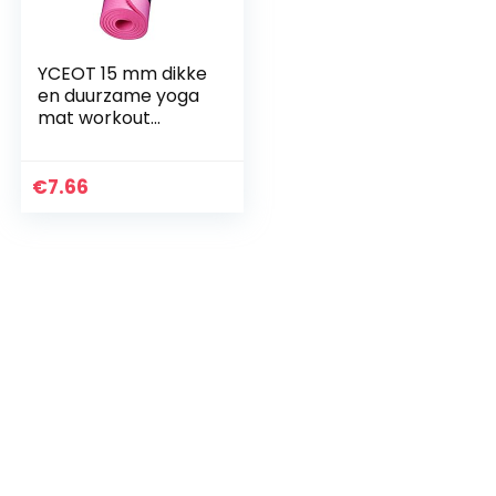
YCEOT 15 mm dikke
en duurzame yoga
mat workout
elastische antislip
fitness
gymnastiekmatten
€
7.66
tas drager dikke
knie…