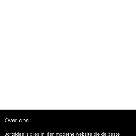
Over ons
Bartsidee is alles-in-één moderne website die de beste