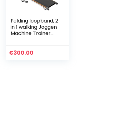
Folding loopband, 2
in 1 walking Joggen
Machine Trainer
Apparatuur for
Home Gym, 1.75HP
met
€
300.00
afstandsbediening
Speaker…