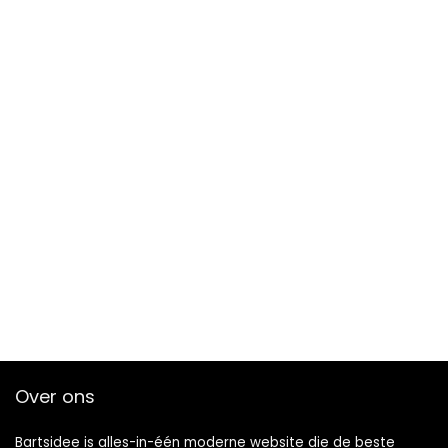
Over ons
Bartsidee is alles-in-één moderne website die de beste