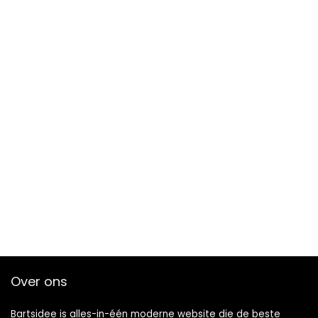
Over ons
Bartsidee is alles-in-één moderne website die de beste