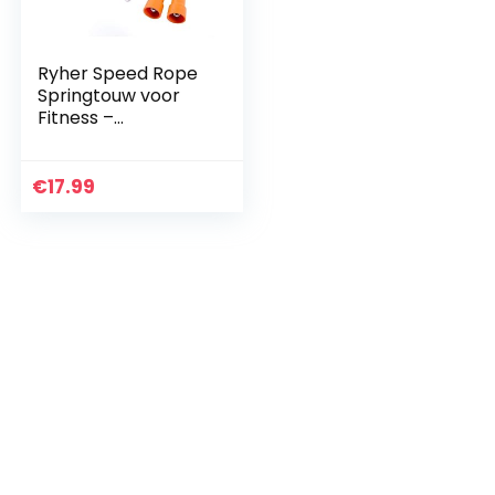
Ryher Speed Rope
Springtouw voor
Fitness –
Springtouw voor
Boksen, Crossfit,
Double-Unders,
€
17.99
Vetverbranding –
Springtouw…