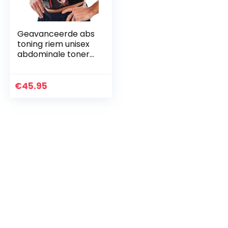
Geavanceerde abs
toning riem unisex
abdominale toner
riem stimulatie 2
jaar garantie
€
45.95