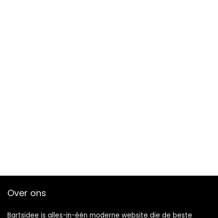
Over ons
Bartsidee is alles-in-één moderne website die de beste