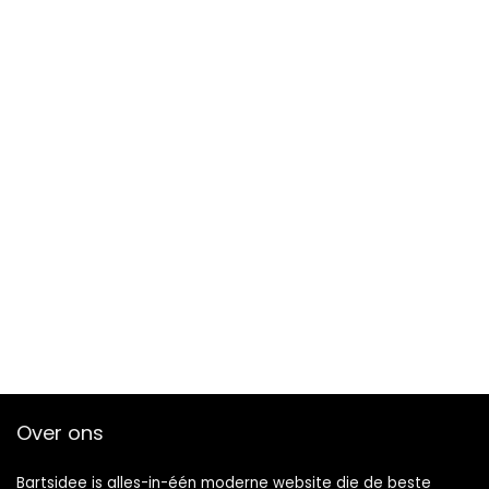
Over ons
Bartsidee is alles-in-één moderne website die de beste