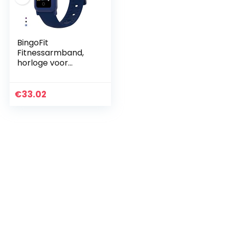
BingoFit
Fitnessarmband,
horloge voor
kinderen,
fitnesstracker,
smartwatch met
€
33.02
bloeddrukmeter,
hartslagmeter en…