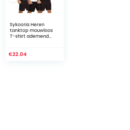
Sykooria Heren
tanktop mouwloos
T-shirt ademend
sneldrogend vest
tops comfortabel
vest voor sport
€
22.04
training hardlopen
gym…