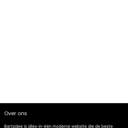
Over ons
Bartsidee is alles-in-één moderne website die de beste