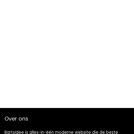
Over ons
Bartsidee is alles-in-één moderne website die de beste