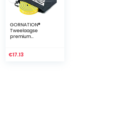
GORNATION®
Tweelaagse
premium
weerstandsbanden
met videocursus en
tas – De
€
17.13
fitnessband met
praktisch
weerstandsniveau
in…