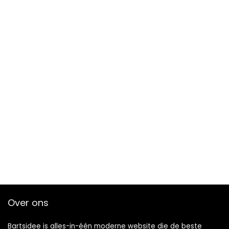
Over ons
Bartsidee is alles-in-één moderne website die de beste