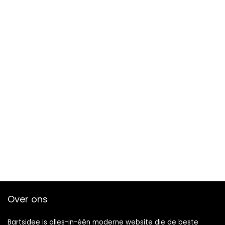
Over ons
Bartsidee is alles-in-één moderne website die de beste