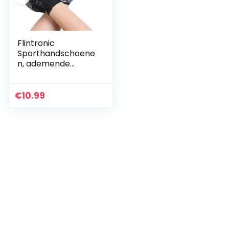
Flintronic
Sporthandschoene
n, ademende
trainingshandscho
enen met
microvezelstof,
€
10.99
fitnesshandschoen
en voor heren en…